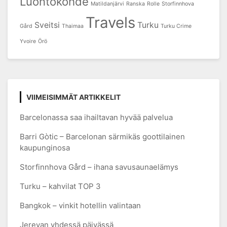
Luontokohde
Matildanjärvi
Ranska
Rolle
Storfinnhova
Travels
Sveitsi
Turku
Gård
Thaimaa
Turku Crime
Yvoire
Örö
VIIMEISIMMÄT ARTIKKELIT
Barcelonassa saa ihailtavan hyvää palvelua
Barri Gòtic – Barcelonan särmikäs goottilainen
kaupunginosa
Storfinnhova Gård – ihana savusaunaelämys
Turku – kahvilat TOP 3
Bangkok – vinkit hotellin valintaan
Jerevan yhdessä päivässä