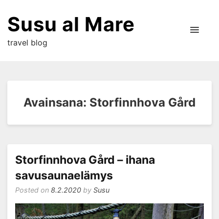
Susu al Mare
travel blog
Avainsana:
Storfinnhova Gård
Storfinnhova Gård – ihana
savusaunaelämys
Posted on
8.2.2020
by
Susu