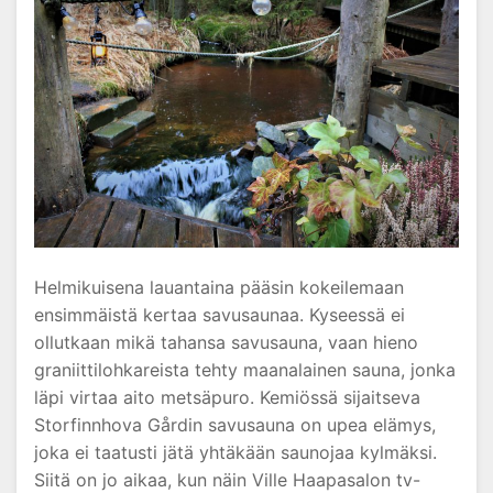
Helmikuisena lauantaina pääsin kokeilemaan
ensimmäistä kertaa savusaunaa. Kyseessä ei
ollutkaan mikä tahansa savusauna, vaan hieno
graniittilohkareista tehty maanalainen sauna, jonka
läpi virtaa aito metsäpuro. Kemiössä sijaitseva
Storfinnhova Gårdin savusauna on upea elämys,
joka ei taatusti jätä yhtäkään saunojaa kylmäksi.
Siitä on jo aikaa, kun näin Ville Haapasalon tv-