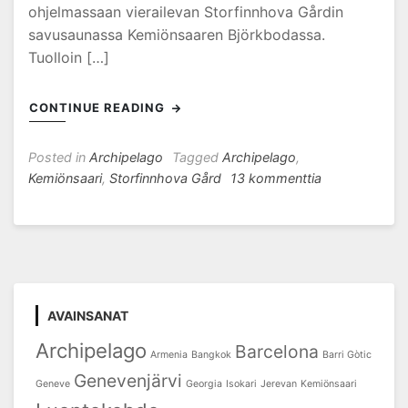
ohjelmassaan vierailevan Storfinnhova Gårdin
savusaunassa Kemiönsaaren Björkbodassa.
Tuolloin […]
CONTINUE READING
Posted in
Archipelago
Tagged
Archipelago
,
artikkeliin
Kemiönsaari
,
Storfinnhova Gård
13 kommenttia
Storfinnhova
Gård
–
ihana
savusaunaelä
AVAINSANAT
Archipelago
Barcelona
Armenia
Bangkok
Barri Gòtic
Genevenjärvi
Geneve
Georgia
Isokari
Jerevan
Kemiönsaari