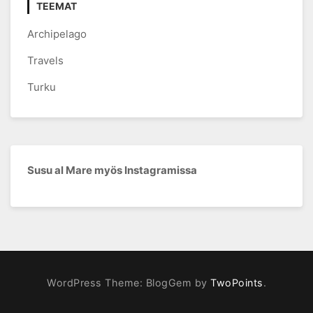
TEEMAT
Archipelago
Travels
Turku
Susu al Mare myös Instagramissa
WordPress Theme: BlogGem by
TwoPoints
.