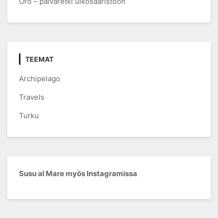
Örö – päiväretki ulkosaaristoon
TEEMAT
Archipelago
Travels
Turku
Susu al Mare myös Instagramissa