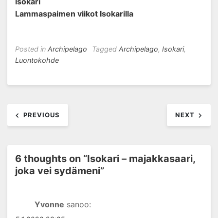
Isokari
Lammaspaimen viikot Isokarilla
Posted in
Archipelago
Tagged
Archipelago
,
Isokari
,
Luontokohde
Artikkelien
PREVIOUS
NEXT
selaus
6 thoughts on “
Isokari – majakkasaari,
joka vei sydämeni
”
Yvonne
sanoo: