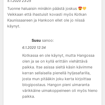
5.1.2020 23:25
Tuonne haluaisin minäkin päästä joskus
Veikkaan että ihastuisit kovasti myös Kotkan
Kaunissaareen ja Hankoon ellet ole jo niissä
käynyt.
Susu
sanoo:
6.1.2020 12:34
Kotkassa en ole käynyt, mutta Hangossa
olen ja se on kyllä erittäin viehättävä
paikka. Itse asissa sieltä käsin kävimme
kerran sellaisella pienellä hyljesafarilla,
josta mun pitääkin joku kerta kirjoittaa
blogipostaus. Hangon pieni uimaranta
värikkäine uimakoppeineen oli myös hieno
paikka.