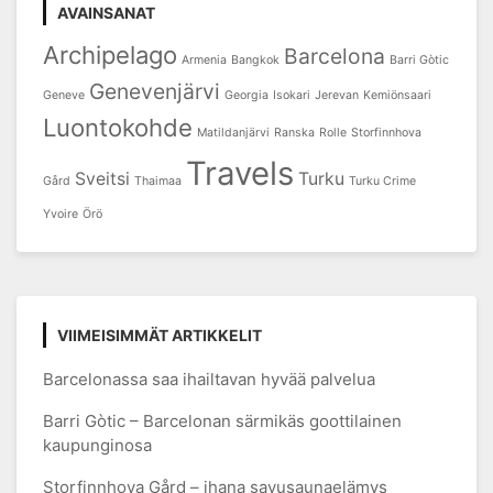
AVAINSANAT
Archipelago
Barcelona
Armenia
Bangkok
Barri Gòtic
Genevenjärvi
Geneve
Georgia
Isokari
Jerevan
Kemiönsaari
Luontokohde
Matildanjärvi
Ranska
Rolle
Storfinnhova
Travels
Sveitsi
Turku
Gård
Thaimaa
Turku Crime
Yvoire
Örö
VIIMEISIMMÄT ARTIKKELIT
Barcelonassa saa ihailtavan hyvää palvelua
Barri Gòtic – Barcelonan särmikäs goottilainen
kaupunginosa
Storfinnhova Gård – ihana savusaunaelämys