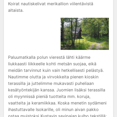
Koirat nautiskelivat merikallion viilentävistä
altaista.
Paluumatkalla polun vierestä lähti käärme
liukkaasti liikkeelle kohti metsän suojaa, eikä
meidän tarvinnut kuin vain hetkellisesti pelästyä.
Nautimme olutta ja virvokkeita pienen kioskin
terassilla ja juttelimme mukavasti puheliaan
kesätyöntekijän kanssa. Juomien lisäksi terassilla
oli myynnissä pieniä tuotteita mm. koruja,
vaatteita ja keramiikkaa. Koska menetin sydämeni
ihastuttavalle Isokarille, oli minun aivan pakko
ostaa muistoksi Kustavin savipajan kulho tekstillä;