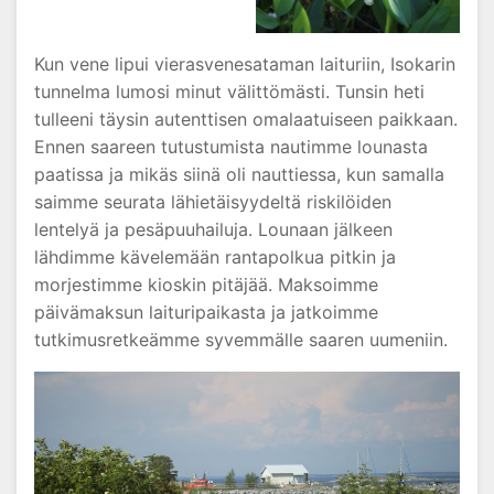
Kun vene lipui vierasvenesataman laituriin, Isokarin
tunnelma lumosi minut välittömästi. Tunsin heti
tulleeni täysin autenttisen omalaatuiseen paikkaan.
Ennen saareen tutustumista nautimme lounasta
paatissa ja mikäs siinä oli nauttiessa, kun samalla
saimme seurata lähietäisyydeltä riskilöiden
lentelyä ja pesäpuuhailuja. Lounaan jälkeen
lähdimme kävelemään rantapolkua pitkin ja
morjestimme kioskin pitäjää. Maksoimme
päivämaksun laituripaikasta ja jatkoimme
tutkimusretkeämme syvemmälle saaren uumeniin.